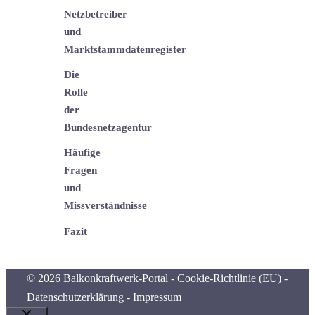
Netzbetreiber
und
Marktstammdatenregister
Die
Rolle
der
Bundesnetzagentur
Häufige
Fragen
und
Missverständnisse
Fazit
© 2026
Balkonkraftwerk-Portal
-
Cookie-Richtlinie (EU)
-
Datenschutzerklärung
-
Impressum