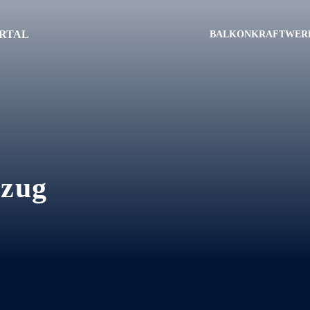
RTAL
BALKONKRAFTWER
szug